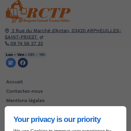
2 Rue du Marché d’Antan,
03420
ARPHEUILLES-
SAINT-PRIEST
09 74 56 27 32
Lun - Ven :
08h - 19h
Accueil
Contactez-nous
Mentions légales
Plan du site
Your privacy is our priority