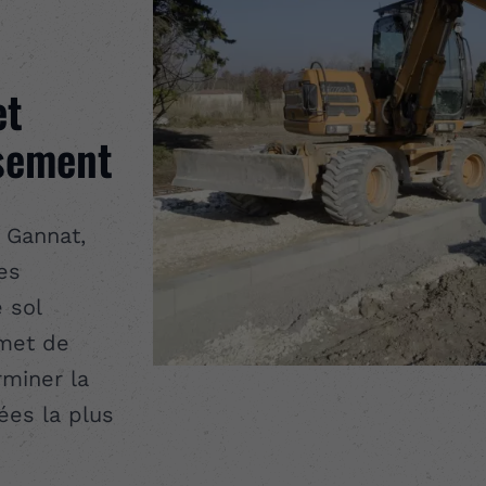
et
ssement
 Gannat,
es
 sol
rmet de
rminer la
ées la plus