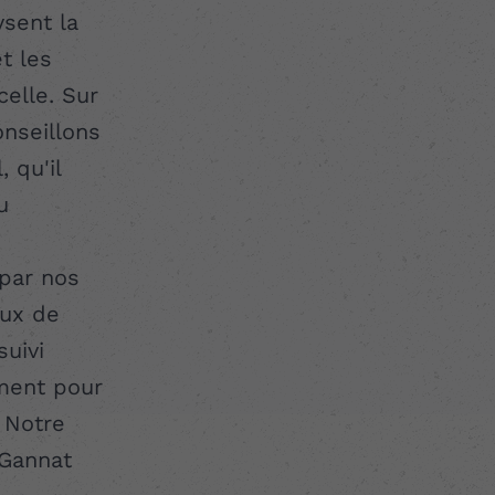
sent la
t les
celle. Sur
onseillons
 qu'il
u
 par nos
aux de
suivi
ement pour
 Notre
Gannat