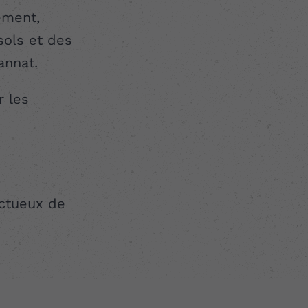
ement,
sols et des
annat.
r les
ctueux de