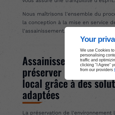
vous assure une tranquillité d'esprit.
Nous maîtrisons l'ensemble du proc
la conception à la mise en service d
l'assainissement.
Your priva
We use Cookies to
personalising conte
Assainissement à Gann
traffic and optimizi
clicking "I Agree" 
préserver l’environne
from our providers
local grâce à des solu
adaptées
La préservation de l'environnement l