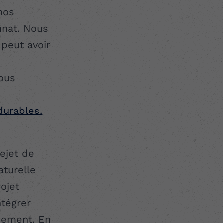
nos
nnat. Nous
peut avoir
nous
durables.
ejet de
naturelle
ojet
ntégrer
nement. En