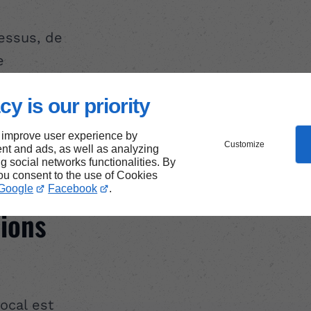
essus, de
e
cy is our priority
 improve user experience by
Customize
nt and ads, as well as analyzing
at :
ng social networks functionalities. By
you consent to the use of Cookies
ment
Google
Facebook
.
tions
ocal est