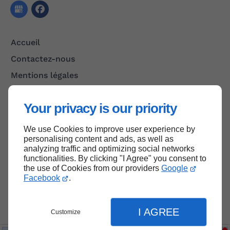
Accueil
Contactez-nous
Mentions légales
Plan du site
Your privacy is our priority
We use Cookies to improve user experience by
Haut de page
personalising content and ads, as well as
analyzing traffic and optimizing social networks
functionalities. By clicking "I Agree" you consent to
the use of Cookies from our providers
Google
Facebook
.
I AGREE
Customize